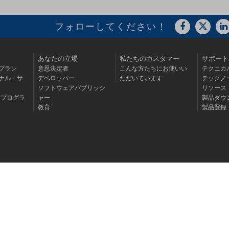
フォローしてください！
あなたの立場
私たちのカスタマー
サポート
プラン
意思決定者
こんな方たちにお使いい
テクニカ
ナル・サ
デベロッパー
ただいています
テックノ
ソフトウェアパブリッシ
リソース
・プログラ
ャー
製品ダウ
教育
製品登録