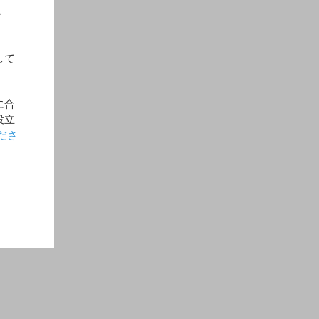
す
して
に合
役立
ださ