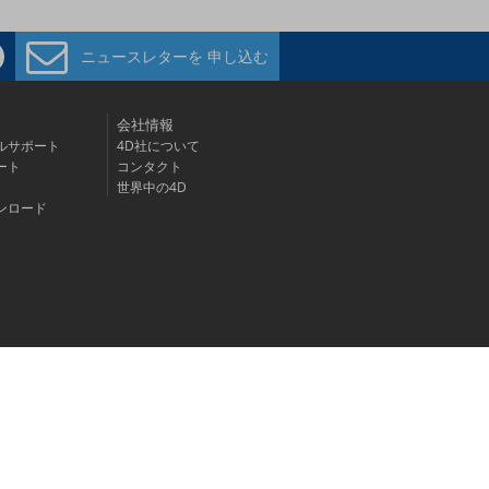
ニュースレターを
申し込む
会社情報
ルサポート
4D社について
ート
コンタクト
世界中の4D
ンロード