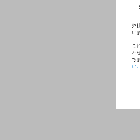
弊
い
こ
わ
ち
い