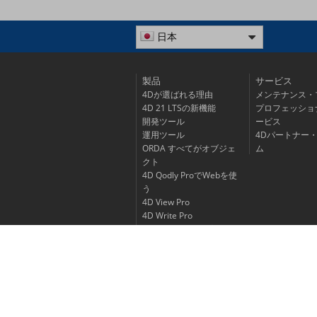
日本
製品
サービス
4Dが選ばれる理由
メンテナンス・
4D 21 LTSの新機能
プロフェッショ
開発ツール
ービス
運用ツール
4Dパートナー
ORDA すべてがオブジェ
ム
クト
4D Qodly ProでWebを使
う
4D View Pro
4D Write Pro
4Dでモバイルアプリを開
発する
プロダクトライフサイク
ル
製品価格表