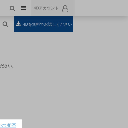
4Dアカウント
4Dアカウント
4Dを無料でお試しください
ださい。
べて拒否