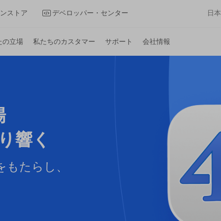
ンストア
デベロッパー・センター
日本
たの立場
私たちのカスタマー
サポート
会社情報
場
鳴り響く
をもたらし、