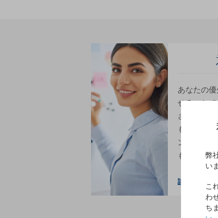
あなたの優
せることで
されたソリ
も、私たち
ンキーソリ
もできます
弊
い
詳細はこち
こ
わ
ち