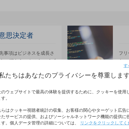
意思決定者
先事項はビジネスを成長さ
フリ
す。4Dなら、カスタマイズ
も。
す
ューションを作成すること
スク
私たちはあなたのプライバシーを尊重しま
のパートナーが作ったター
く作
ューションを採用すること
環境
。
社のウェブサイトで最高の体験を提供するために、クッキーを使用
ます。
詳細
らへ
れらはクッキー視聴者統計の収集、お客様の関心やターゲット広告
せたサービスの提供、およびソーシャルネットワーク機能の提供に
ソ
ます。個人データ管理の詳細については、
リンクをクリックしてく