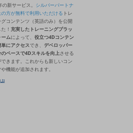
6年の新サービス。
シルバーパートナ
上の方が無料で利用いただける
トレ
ングコンテンツ（英語のみ）を公開
した！
充実したトレーニングプラッ
ォーム
によって、
役立つ4Dコンテン
簡単にアクセス
でき、
デベロッパー
分のペースで4Dスキルを向上
させる
ができます。これからも新しいコン
ツや機能が追加されます。
学ぶ