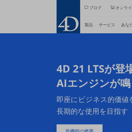
Skip
ブログ
オンライ
to
main
content
製品
サービス
あな
4D 21 LTSが登
AIエンジンが
即座にビジネス的価値
長期的な使用を目指す
新機能の概要