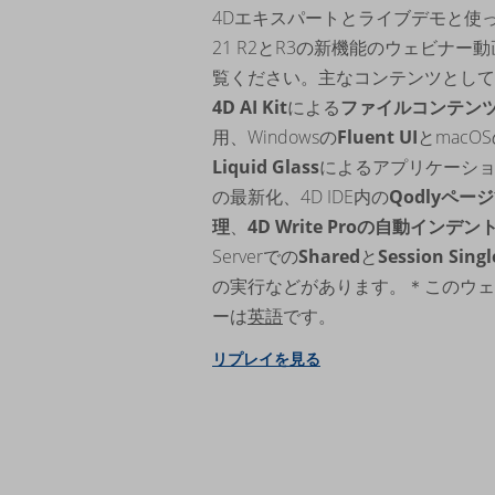
4Dエキスパートとライブデモと使っ
21 R2とR3の新機能のウェビナー
覧ください。主なコンテンツとして
4D AI Kit
による
ファイルコンテン
用、Windowsの
Fluent UI
とmacO
Liquid Glass
によるアプリケーショ
の最新化、4D IDE内の
Qodlyペー
理
、
4D Write Proの自動インデン
Serverでの
Shared
と
Session Sing
の実行などがあります。＊このウェ
ーは
英語
です。
リプレイを見る