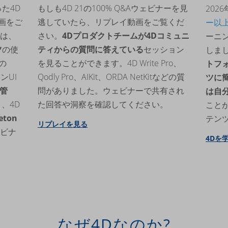
た4D
もしも4D 21の100% Q&Aウェビナーを見
202
動画をご
逃していたら、リプレイ動画をご覧くだ
ー以
は、
さい。
4Dプロダクトチームが4Dコミュニ
ーニ
ツ
の使
ティからの質問に答えている
セッション
しま
Sの
を見ることができます。4D Write Pro、
トフ
ンUI
Qodly Pro、AIKit、ORDA NetKitなどの質
ツに
ジ管
問がありました。ウェビナーで共有され
は自
ト
、4D
た回答や洞察を確認してください。
こと
leton
テン
リプレイを見る
ビナ
4Dを
なぜ4Dなのか?