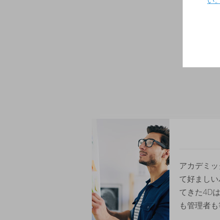
い
アカデミッ
て好ましい
てきた4D
も管理者も