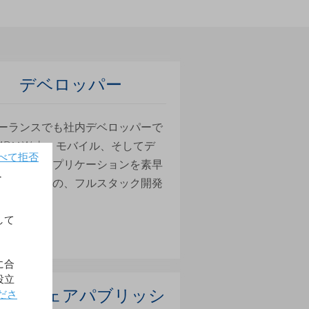
デベロッパー
ーランスでも社内デベロッパーで
4DはWeb、モバイル、そしてデ
べて拒否
トップ用アプリケーションを素早
す
成するための、フルスタック開発
です。
して
はこちらへ
に合
役立
フトウェアパブリッシ
ださ