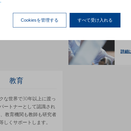
。
4D
Cookiesを管理する
すべて受け入れる
プリ
す。
詳細
教育
クな世界で30年以上に渡っ
パートナーとして認識され
は、教育機関も教師も研究者
等しくサポートします。