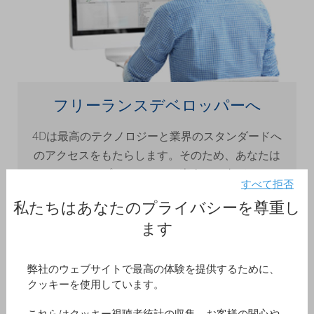
フリーランスデベロッパーへ
4Dは最高のテクノロジーと業界のスタンダードへ
のアクセスをもたらします。そのため、あなたは
カスタマーのプロジェクトに専念する事ができま
すべて拒否
す。カスタマーの細かな要求に対し、強力でかつ
私たちはあなたのプライバシーを尊重し
メンテナンスも容易なモバイル、Web、デスクト
ます
ップアプリケーションで応えることができます。
詳細はこちらへ
弊社のウェブサイトで最高の体験を提供するために、
クッキーを使用しています。
これらはクッキー視聴者統計の収集、お客様の関心や