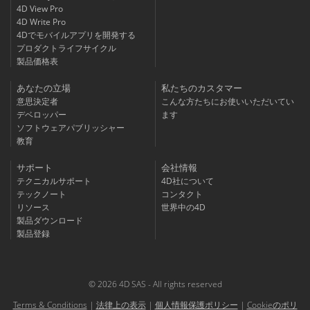
4D View Pro
4D Write Pro
4Dでモバイルアプリを開発する
プロダクトライフサイクル
製品価格表
あなたの立場
私たちのカスタマー
意思決定者
こんな方たちにお使いいただいてい
デベロッパー
ます
ソフトウェアパブリッシャー
教育
サポート
会社情報
テクニカルサポート
4D社について
テックノート
コンタクト
リソース
世界中の4D
製品ダウンロード
製品登録
© 2026 4D SAS - All rights reserved
Terms & Conditions
|
法律上の表示
|
個人情報保護ポリシー
|
Cookieのポリ