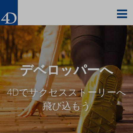
Skip
To
to
main
content
na
デベロッパーへ
4Dでサクセスストーリーへ
飛び込もう