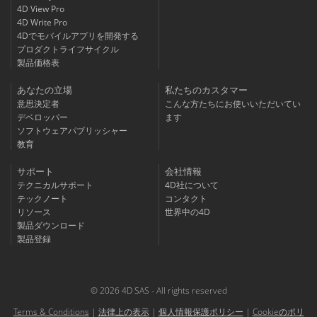
4D View Pro
4D Write Pro
4Dでモバイルアプリを開発する
プロダクトライフサイクル
製品価格表
あなたの立場
私たちのカスタマー
意思決定者
こんな方たちにお使いいただいてい
デベロッパー
ます
ソフトウェアパブリッシャー
教育
サポート
会社情報
テクニカルサポート
4D社について
テックノート
コンタクト
リソース
世界中の4D
製品ダウンロード
製品登録
© 2026 4D SAS - All rights reserved
Terms & Conditions
|
法律上の表示
|
個人情報保護ポリシー
|
Cookieのポリ