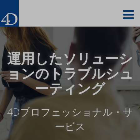
Skip
To
to
main
content
na
運用したソリューシ
ョンのトラブルシュ
ーティング
4Dプロフェッショナル・サ
ービス