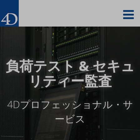
Skip
To
to
main
content
na
負荷テスト & セキュ
リティー監査
4Dプロフェッショナル・サ
ービス