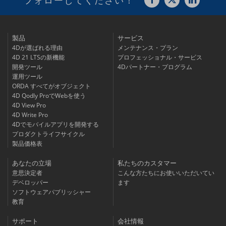
製品
サービス
4Dが選ばれる理由
メンテナンス・プラン
4D 21 LTSの新機能
プロフェッショナル・サービス
開発ツール
4Dパートナー・プログラム
運用ツール
ORDA すべてがオブジェクト
4D Qodly ProでWebを使う
4D View Pro
4D Write Pro
4Dでモバイルアプリを開発する
プロダクトライフサイクル
製品価格表
あなたの立場
私たちのカスタマー
意思決定者
こんな方たちにお使いいただいてい
デベロッパー
ます
ソフトウェアパブリッシャー
教育
サポート
会社情報