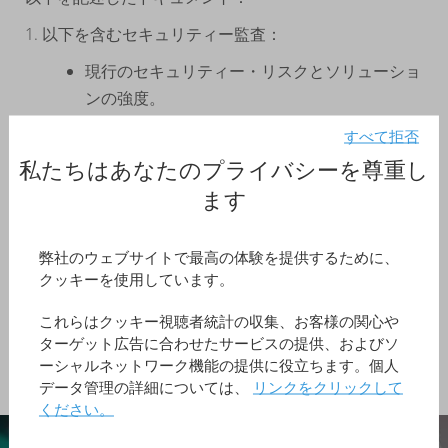
1. 以下を含むセキュリティー監査：
現行のセキュリティー・リスクとソリューショ
ンの強度。
問題に対処するための行動プラン。
すべて拒否
2. 負荷テスト：
私たちはあなたのプライバシーを尊重し
ます
同時接続ユーザーの目標数に対する4D Server
の詳細なモニタリング。
失敗した時点でのトリアージ（重症度判定）に
弊社のウェブサイトで最高の体験を提供するために、
沿った同時接続ユーザーの最大数の決定。
クッキーを使用しています。
サーバー設定の最適化の推奨。
これらはクッキー視聴者統計の収集、お客様の関心や
サーバーのハードウェア設定の必須条件の推
ターゲット広告に合わせたサービスの提供、およびソ
奨。
ーシャルネットワーク機能の提供に役立ちます。個人
データ管理の詳細については、
リンクをクリックして
ください。