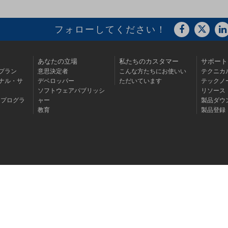
フォローしてください！
あなたの立場
私たちのカスタマー
サポート
プラン
意思決定者
こんな方たちにお使いい
テクニカ
ナル・サ
デベロッパー
ただいています
テックノ
ソフトウェアパブリッシ
リソース
・プログラ
ャー
製品ダウ
教育
製品登録