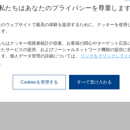
私たちはあなたのプライバシーを尊重しま
ホームスクールの分野で個人へのサービスを提供しています。パリ地区で
までの講座を提供しています。4Dベースのアプリケーションである
社のウェブサイトで最高の体験を提供するために、クッキーを使用
中には家族と教師（能力、科目）の管理から税務書類、収支報告
ます。
プリケーションにはさらにEメール、SMS, 統計の機能も含ま
れらはクッキー視聴者統計の収集、お客様の関心やターゲット広告
せたサービスの提供、およびソーシャルネットワーク機能の提供に
ます。個人データ管理の詳細については、
リンクをクリックしてく
。
Cookiesを管理する
すべて受け入れる