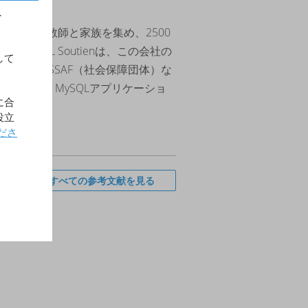
す
800名の教師と家族を集め、2500
CRL Soutienは、この会社の
して
書、URSSAF（社会保障団体）な
れており、MySQLアプリケーショ
に合
役立
ださ
すべての参考文献を見る