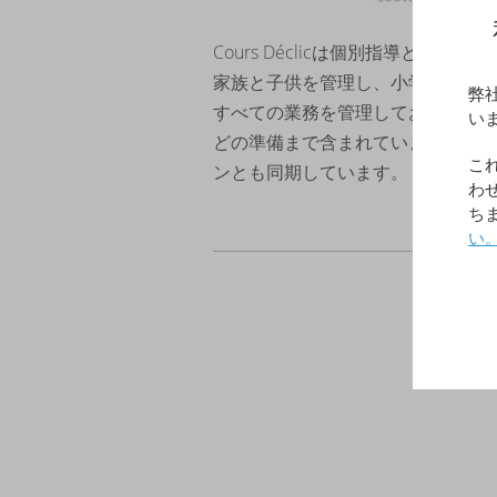
Cours Déclicは個別指導と
家族と子供を管理し、小学校から大学
弊
すべての業務を管理しており、その
い
どの準備まで含まれています。そのア
こ
ンとも同期しています。
わ
ち
い