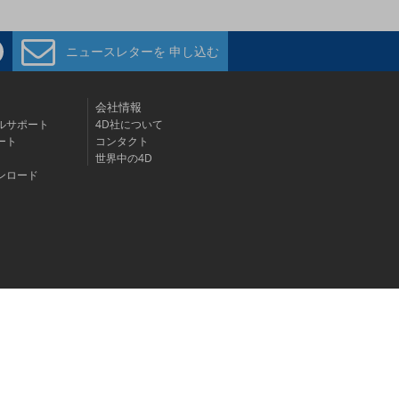
ニュースレターを
申し込む
会社情報
ルサポート
4D社について
ート
コンタクト
世界中の4D
ンロード