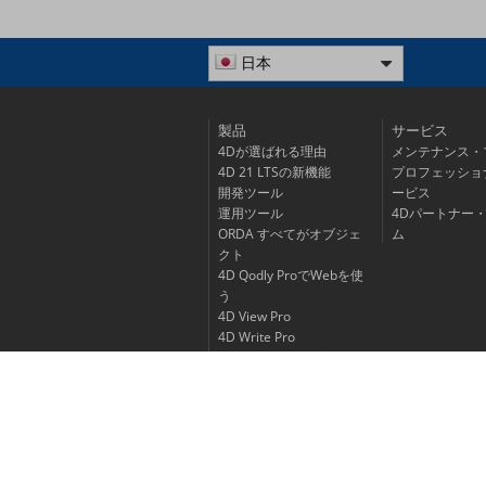
日本
製品
サービス
4Dが選ばれる理由
メンテナンス・
4D 21 LTSの新機能
プロフェッショ
開発ツール
ービス
運用ツール
4Dパートナー
ORDA すべてがオブジェ
ム
クト
4D Qodly ProでWebを使
う
4D View Pro
4D Write Pro
4Dでモバイルアプリを開
発する
プロダクトライフサイク
ル
製品価格表