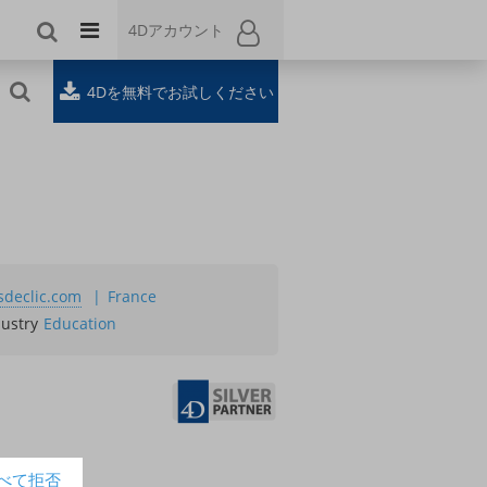
4Dアカウント
4Dアカウント
4Dを無料でお試しください
sdeclic.com
France
dustry
Education
べて拒否