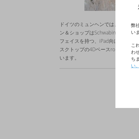
ドイツのミュンヘンでは、サルディー
弊
ン＆ショップはSchwabing地区にあり
い
フェイスを持つ、iPad向けroc
こ
スクトップの4Dベースroc.Cente
わ
います。
ち
い