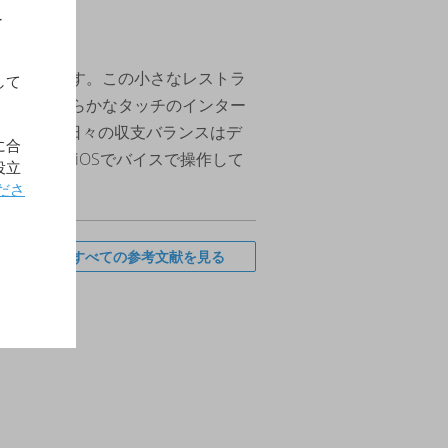
す
理に出会えます。この小さなレストラ
して
ardines"は滑らかなタッチのインター
しています。日々の収支バランスはデ
に合
ioskを使ったiOSでバイスで操作して
役立
ださ
すべての参考文献を見る