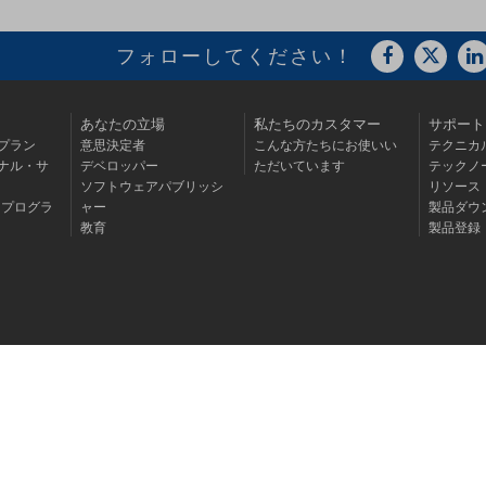
フォローしてください！
あなたの立場
私たちのカスタマー
サポート
プラン
意思決定者
こんな方たちにお使いい
テクニカ
ナル・サ
デベロッパー
ただいています
テックノ
ソフトウェアパブリッシ
リソース
・プログラ
ャー
製品ダウ
教育
製品登録