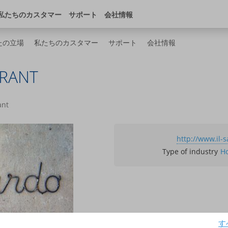
ンストア
デベロッパー・センター
日本
私たちのカスタマー
サポート
会社情報
たの立場
私たちのカスタマー
サポート
会社情報
URANT
ant
http://www.il-
Type of industry
Ho
す