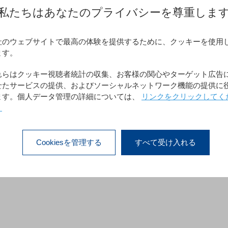
私たちはあなたのプライバシーを尊重しま
ニャ人の独特な料理のファンは、Il Sardoで求めていた料
社のウェブサイトで最高の体験を提供するために、クッキーを使用
ます。 オーナーのGiuliano Munzittuと彼の小さな仲間、"s
ます。
.Kasseアプリケーションをトランザクションシステムとして信頼
れらはクッキー視聴者統計の収集、お客様の関心やターゲット広告
rに接続して管理し、その先のモバイル機能はroc.Mobileやroc.K
せたサービスの提供、およびソーシャルネットワーク機能の提供に
ます。個人データ管理の詳細については、
リンクをクリックしてく
。
Cookiesを管理する
すべて受け入れる