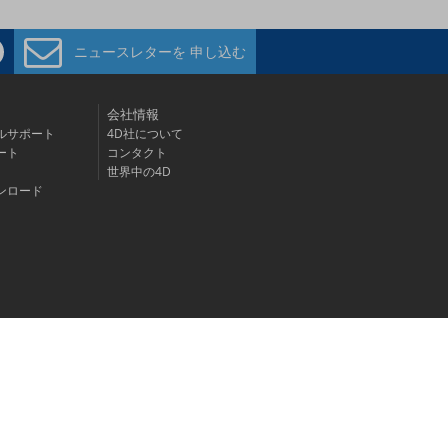
ニュースレターを
申し込む
会社情報
ルサポート
4D社について
ート
コンタクト
世界中の4D
ンロード