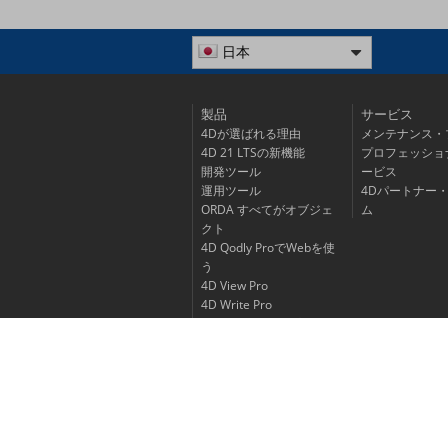
日本
製品
サービス
4Dが選ばれる理由
メンテナンス・
4D 21 LTSの新機能
プロフェッショ
開発ツール
ービス
運用ツール
4Dパートナー
ORDA すべてがオブジェ
ム
クト
4D Qodly ProでWebを使
う
4D View Pro
4D Write Pro
4Dでモバイルアプリを開
発する
プロダクトライフサイク
ル
製品価格表